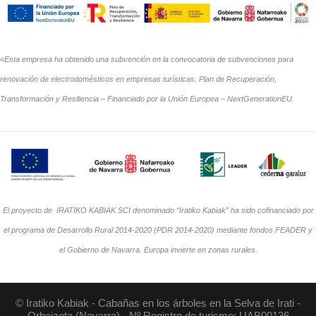
«Esta empresa ha obtenido una subvención en la convocatoria de subvenciones para
renovación de electrodomésticos en empresas turísticas. Plan de Recuperación,
Transformación y Resiliencia – Financiado por la Unión Europea – NextGenerationEU.
El proyecto de IRATIKO KABIAK SCI denominado “Iratiko Kabiak” ha sido cofinanciado por
el programa de Desarrollo Rural 2014-2020 (PDR 2014-2020) mediante fondos FEADER y
el Gobierno de Navarra. Europa invierte en zonas rurales.
© Iratiko Kabiak - Cabañas en los árboles en la Selva de Irati -
Orbaizeta (Navarra) - Nº Registro de turismo: UAB00136