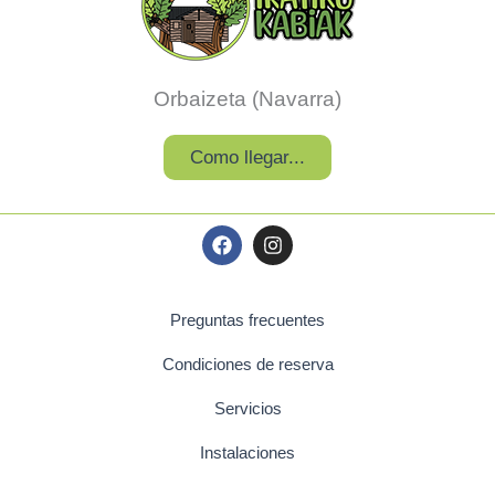
Orbaizeta (Navarra)
Como llegar...
F
I
a
n
c
s
e
t
b
a
Preguntas frecuentes
o
g
o
r
Condiciones de reserva
k
a
m
Servicios
Instalaciones