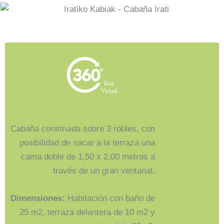
Tour
Virtual
Cabaña construida sobre 3 robles, con
posibilidad de sacar a la terraza una
cama doble de 1,50 x 2,00 metros a
través de un gran ventanal.
Dimensiones:
Habitación con baño de
25 m2, terraza delantera de 10 m2 y