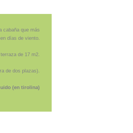
la cabaña que más
en días de viento.
terraza de 17 m2.
ra de dos plazas).
ido (en tirolina)