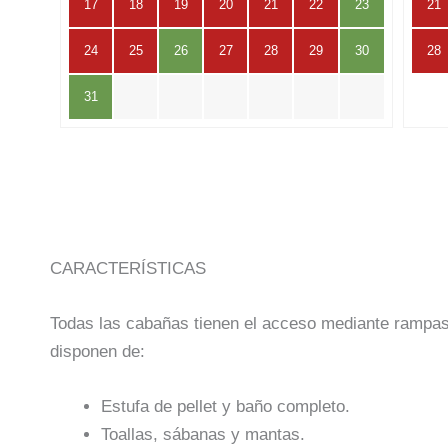
17
18
19
20
21
22
23
21
24
25
26
27
28
29
30
28
31
CARACTERÍSTICAS
Todas las cabañas tienen el acceso mediante rampa
disponen de:
Estufa de pellet y baño completo.
Toallas, sábanas y mantas.