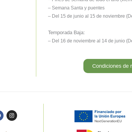
– Semana Santa y puentes
– Del 15 de junio al 15 de noviembre (D
Temporada Baja:
– Del 16 de noviembre al 14 de junio (
Condiciones de 
F
I
a
n
c
s
e
t