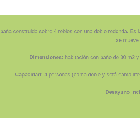
baña construida sobre 4 robles con una doble redonda. Es 
se mueve 
Dimensiones:
habitación con baño de 30 m2 y 
Capacidad:
4 personas (cama doble y sofá-cama lite
Desayuno inclu