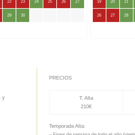
22
23
24
25
26
27
19
20
21
29
30
26
27
28
PRECIOS
s y
T. Alta
210€
Temporada Alta:
– Fines de semana de todo el año (vier