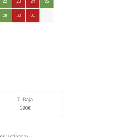
22
23
24
25
29
30
31
T. Baja
190€
nes y sábado)