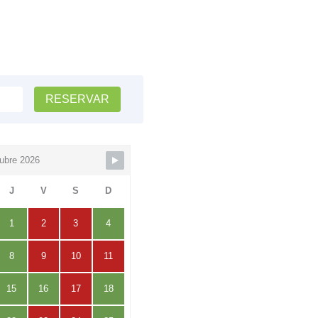
RESERVAR
ubre 2026
J
V
S
D
1
2
3
4
8
9
10
11
15
16
17
18