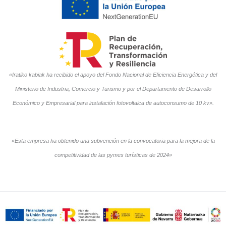
«Iratiko kabiak ha recibido el apoyo del Fondo Nacional de Eficiencia Energética y del
Ministerio de Industria, Comercio y Turismo y por el Departamento de Desarrollo
Económico y Empresarial para instalación fotovoltaica de autoconsumo de 10 kv».
«Esta empresa ha obtenido una subvención en la convocatoria para la mejora de la
competitividad de las pymes turísticas de 2024»