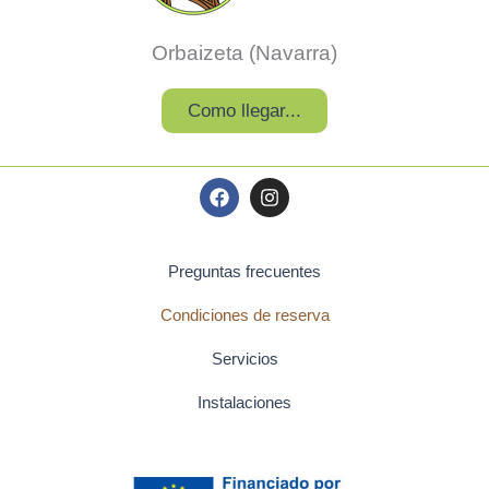
Orbaizeta (Navarra)
Como llegar...
F
I
a
n
c
s
e
t
b
a
Preguntas frecuentes
o
g
o
r
Condiciones de reserva
k
a
m
Servicios
Instalaciones