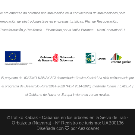
«Esta empresa ha obtenido una subvención en la convocatoria de subvenciones para
renovación de electrodomésticos en empresas turísticas. Plan de Recuperación,
Transformación y Resiliencia – Financiado por la Unión Europea – NextGenerationEU.
El proyecto de IRATIKO KABIAK SCI denominado “Iratiko Kabiak” ha sido cofinanciado por
el programa de Desarrollo Rural 2014-2020 (PDR 2014-2020) mediante fondos FEADER y
el Gobierno de Navarra. Europa invierte en zonas rurales.
© Iratiko Kabiak - Cabañas en los árboles en la Selva de Irati -
Orbaizeta (Navarra) - Nº Registro de turismo: UAB00136
Diseñada con
por
Aezkoanet